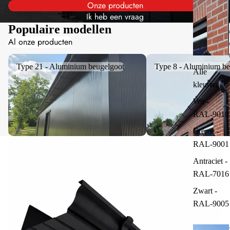
Onze producten
Ik heb een vraag
Populaire modellen
Al onze producten
Type 21 - Aluminium beugelgoot
Type 8 - Aluminium beug
Type 21 - Aluminium beugelgoot
Type 8 - Aluminium be
Alle
kleuren
Wit -
RAL-9010
Crème -
RAL-9001
Antraciet -
RAL-7016
Zwart -
RAL-9005