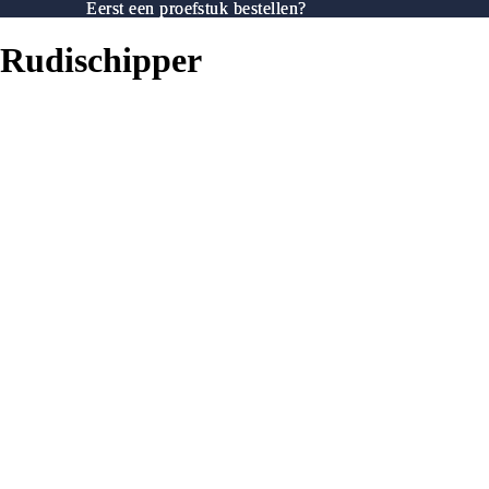
Eerst een proefstuk bestellen?
Eerst een proefstuk bestellen?
Rudischipper