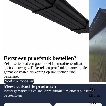
Eerst een proefstuk bestellen?
Zeker weten dat een gootmodel het mooiste resultaat
geeft aan uw gevel? Bestel een proefstuk en ontvang de
gemaakte kosten als korting op uw uiteindelijke
bestelling.
Proefstuk modellen
Meest verkochte producten
Alle
Bestel gemakkelijk en snel onze aluminium onderhoudsarme
kleuren
beugelgoten
Wit -
Type
Type